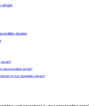
en angst
soonlijke doelen
e
e groei?
 persoonlijke groei?
eren in hun dagelijks leven?