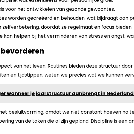
cipline, wat essentieel is voor persoonlijke groei.
asis voor het ontwikkelen van gezonde gewoontes.
s worden gecreëerd en behouden, wat bijdraagt aan per
en zelfverbetering, doordat ze regelmaat en focus bieden.
 kan helpen bij het verminderen van stress en angst, wat
e bevorderen
aspect van het leven. Routines bieden deze structuur door
iten en tijdstippen, weten we precies wat we kunnen ve
ger wanneer je jaarstructuur aanbrengt in Nederland
met besluitvorming, omdat we niet constant hoeven na t
ing van de taken die al zijn gepland. Discipline is een a